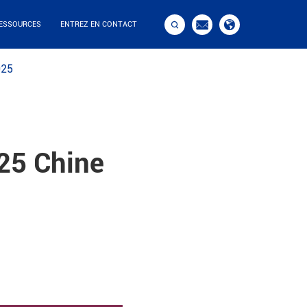



ESSOURCES
ENTREZ EN CONTACT
025
25 Chine