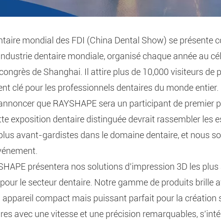
taire mondial des FDI (China Dental Show) se présent
'industrie dentaire mondiale, organisé chaque année au cél
congrès de Shanghai. Il attire plus de 10,000 visiteurs de p
nt clé pour les professionnels dentaires du monde entier.
nnoncer que RAYSHAPE sera un participant de premier pl
e exposition dentaire distinguée devrait rassembler les esp
s plus avant-gardistes dans le domaine dentaire, et nous 
événement.
HAPE présentera nos solutions d'impression 3D les plus
our le secteur dentaire. Notre gamme de produits brille 
 appareil compact mais puissant parfait pour la création 
res avec une vitesse et une précision remarquables, s'int